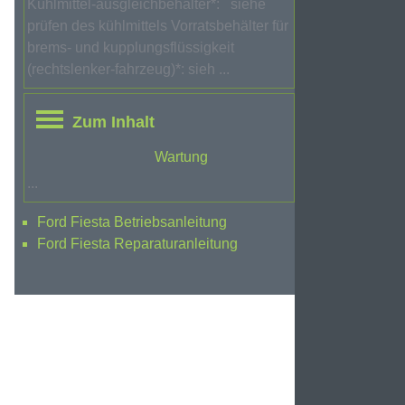
Kühlmittel-ausgleichbehälter*: siehe
prüfen des kühlmittels Vorratsbehälter für
brems- und kupplungsflüssigkeit
(rechtslenker-fahrzeug)*: sieh ...
Zum Inhalt
Wartung
...
Ford Fiesta Betriebsanleitung
Ford Fiesta Reparaturanleitung