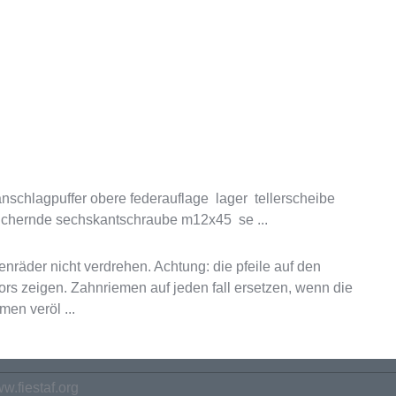
chlagpuffer obere federauflage lager tellerscheibe
ichernde sechskantschraube m12x45 se ...
räder nicht verdrehen. Achtung: die pfeile auf den
rs zeigen. Zahnriemen auf jeden fall ersetzen, wenn die
en veröl ...
w.fiestaf.org