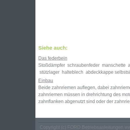
Siehe auch:
Das federbein
Stoßdämpfer schraubenfeder manschette ans
stützlager halteblech abdeckkappe selbsts
Einbau
Beide zahnriemen auflegen, dabei zahnriemen
zahnriemen müssen in drehrichtung des moto
zahnflanken abgenutzt sind oder der zahnriem
Copyright (c) FORD Betriebsanleitungen ww