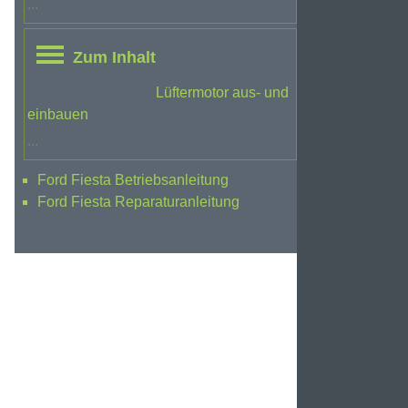
...
Zum Inhalt
Lüftermotor aus- und
einbauen
...
Ford Fiesta Betriebsanleitung
Ford Fiesta Reparaturanleitung