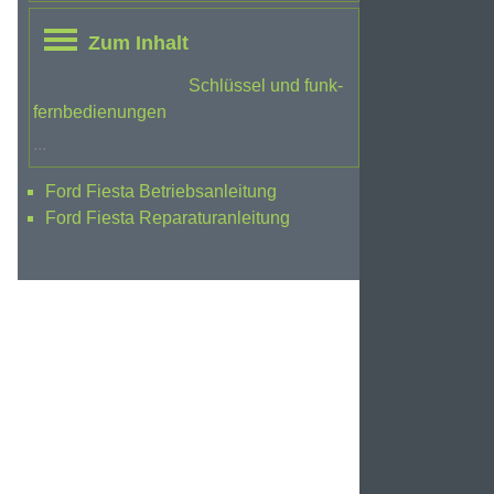
Zum Inhalt
Schlüssel und funk-
fernbedienungen
...
Ford Fiesta Betriebsanleitung
Ford Fiesta Reparaturanleitung