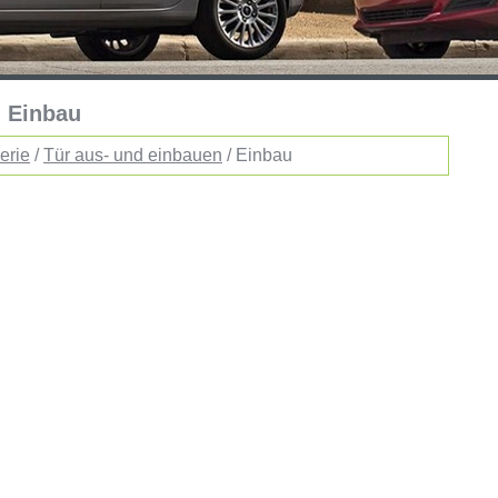
: Einbau
erie
/
Tür aus- und einbauen
/ Einbau