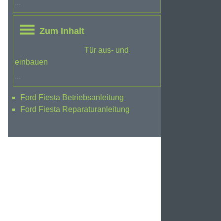
...
Zum Inhalt
Tür aus- und
einbauen
...
Ford Fiesta Betriebsanleitung
Ford Fiesta Reparaturanleitung