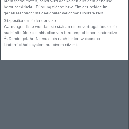
bremspedal treten, sonst wird der kolben aus dem gehäuse
herausgedrückt. Führungsfläche bzw. Sitz der beläge im
gehäuseschacht mit geeigneter weichmetallbürste rein ...
Sitzpositionen für kindersitze
Warnungen Bitte wenden sie sich an einen vertragshändler für
auskünfte über die aktuellen von ford empfohlenen kindersitze.
Äußerste gefahr! Niemals ein nach hinten weisendes
kinderrückhaltesystem auf einem sitz mit ...