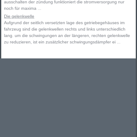
ausschalten der zündung funktioniert die stromversorgung nur
noch für maxima ...
Die gelenkwelle
Aufgrund der seitlich versetzten lage des getriebegehäuses im
fahrzeug sind die gelenkwellen rechts und links unterschiedlich
lang. um die schwingungen an der längeren, rechten gelenkwelle
zu reduzieren, ist ein zusätzlicher schwingungsdämpfer ei ...