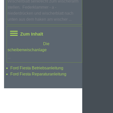
Wischerblatt senkrecht zum wischerarm
stellen. Federklammer - a -
niederdrücken und wischerblatt nach
unten aus dem haken am wischer ...
Zum Inhalt
Die
scheibenwischanlage
...
Ford Fiesta Betriebsanleitung
Ford Fiesta Reparaturanleitung