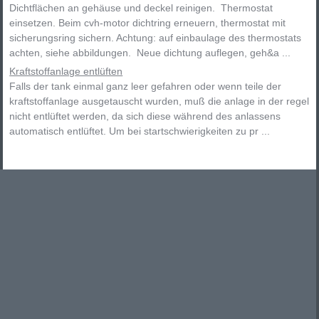
Dichtflächen an gehäuse und deckel reinigen. Thermostat
einsetzen. Beim cvh-motor dichtring erneuern, thermostat mit
sicherungsring sichern. Achtung: auf einbaulage des thermostats
achten, siehe abbildungen. Neue dichtung auflegen, geh&a ...
Kraftstoffanlage entlüften
Falls der tank einmal ganz leer gefahren oder wenn teile der
kraftstoffanlage ausgetauscht wurden, muß die anlage in der regel
nicht entlüftet werden, da sich diese während des anlassens
automatisch entlüftet. Um bei startschwierigkeiten zu pr ...