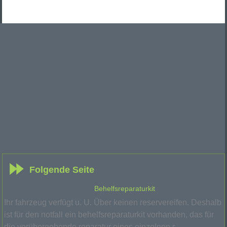
Folgende Seite
Behelfsreparaturkit
Ihr fahrzeug verfügt u. U. Über keinen reservereifen. Deshalb
ist für den notfall ein behelfsreparaturkit vorhanden, das für
die vorübergehende reparatur eines einzelnen r ...