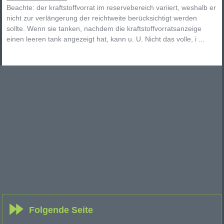
Beachte: der kraftstoffvorrat im reservebereich variiert, weshalb er
nicht zur verlängerung der reichtweite berücksichtigt werden
sollte. Wenn sie tanken, nachdem die kraftstoffvorratsanzeige
einen leeren tank angezeigt hat, kann u. U. Nicht das volle, i ...
Folgende Seite