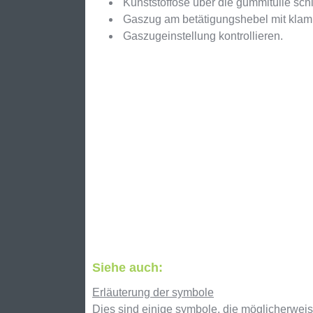
Kunststofföse über die gummitülle sch
Gaszug am betätigungshebel mit klam
Gaszugeinstellung kontrollieren.
Siehe auch:
Erläuterung der symbole
Dies sind einige symbole, die möglicherwei