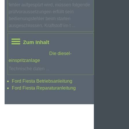
fehler aufgespürt wird, müssen folgende
prüfvoraussetzungen erfüllt sein
bedienungsfehler beim starten
ausgeschlossen. Kraftstoff im t ...
Zum Inhalt
Die diesel-
einspritzanlage
Technische daten ...
Ford Fiesta Betriebsanleitung
Ford Fiesta Reparaturanleitung