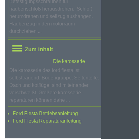
Befestigungsschrauben für
haubenschloß herausdrehen. Schloß
herumdrehen und seilzug aushangen.
Haubenzug in den motorraum
durchziehen ...
Zum Inhalt
Die karosserie
Die karosserie des ford fiesta ist
selbsttragend. Bodengruppe. Seitenteile.
Dach und kotflügel sind miteinander
verschweißt. Größere karosserie-
reparaturen können dahe ...
Ford Fiesta Betriebsanleitung
Ford Fiesta Reparaturanleitung