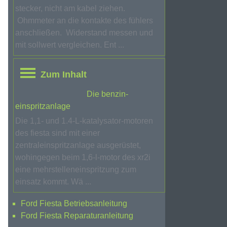
stecker, nicht am kabel ziehen.
Ohmmeter an die kontakte des fühlers
anschließen. Widerstand messen und
mit sollwert vergleichen. Ent ...
Zum Inhalt
Die benzin-
einspritzanlage
Die 1,1- und 1.4-L-katalysator-motoren
des fiesta sind mit einer
zentraleinspritzanlage ausgerüstet,
wohingegen beim 1,6-l-motor des xr2i
eine mehrstelleneinspritzung zum
einsatz kommt. Wä ...
Ford Fiesta Betriebsanleitung
Ford Fiesta Reparaturanleitung