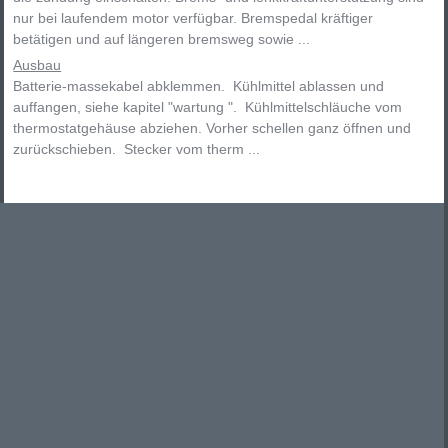
nur bei laufendem motor verfügbar. Bremspedal kräftiger
betätigen und auf längeren bremsweg sowie ...
Ausbau
Batterie-massekabel abklemmen. Kühlmittel ablassen und
auffangen, siehe kapitel "wartung ". Kühlmittelschläuche vom
thermostatgehäuse abziehen. Vorher schellen ganz öffnen und
zurückschieben. Stecker vom therm ...