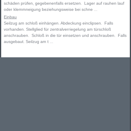
schäden prüfen, gegebenenfalls ersetzen. Lager auf rauhen lauf
oder klemmneigung beziehungsweise bei schne ...
Einbau
Seilzug am schloß einhängen. Abdeckung einclipsen. Falls
vorhanden. Stellglied für zentralverriegelung am türschloß
anschrauben. Schloß in die tür einsetzen und anschrauben. Falls
ausgebaut. Seilzug am t ...