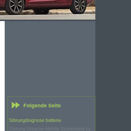
Folgende Seite
Störungdiagnose batterie
Störung Ursache Abhilfe Säurestand zu