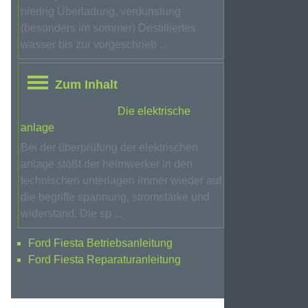
niedrig Überladung, verdunstung
(besonders im sommer) Destilliertes
wasser bis zur vorgeschrieb ...
Zum Inhalt
Die elektrische
anlage
Bei der überprüfung der elektrischen
anlage stößt der heimwerker in den
technischen unterlagen immer wieder auf
die begriffe spannung, stromstärke und
widerstand. Die sp ...
Ford Fiesta Betriebsanleitung
Ford Fiesta Reparaturanleitung