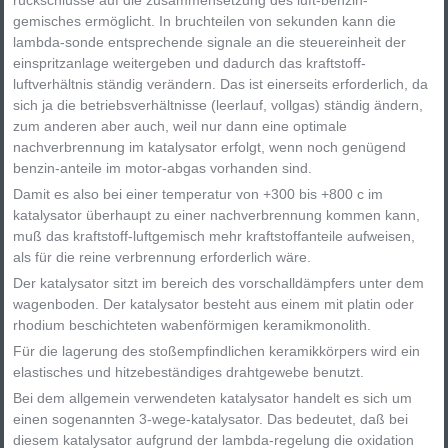
gemisches ermöglicht. In bruchteilen von sekunden kann die
lambda-sonde entsprechende signale an die steuereinheit der
einspritzanlage weitergeben und dadurch das kraftstoff-
luftverhältnis ständig verändern. Das ist einerseits erforderlich, da
sich ja die betriebsverhältnisse (leerlauf, vollgas) ständig ändern,
zum anderen aber auch, weil nur dann eine optimale
nachverbrennung im katalysator erfolgt, wenn noch genügend
benzin-anteile im motor-abgas vorhanden sind.
Damit es also bei einer temperatur von +300 bis +800 c im
katalysator überhaupt zu einer nachverbrennung kommen kann,
muß das kraftstoff-luftgemisch mehr kraftstoffanteile aufweisen,
als für die reine verbrennung erforderlich wäre.
Der katalysator sitzt im bereich des vorschalldämpfers unter dem
wagenboden. Der katalysator besteht aus einem mit platin oder
rhodium beschichteten wabenförmigen keramikmonolith.
Für die lagerung des stoßempfindlichen keramikkörpers wird ein
elastisches und hitzebeständiges drahtgewebe benutzt.
Bei dem allgemein verwendeten katalysator handelt es sich um
einen sogenannten 3-wege-katalysator. Das bedeutet, daß bei
diesem katalysator aufgrund der lambda-regelung die oxidation