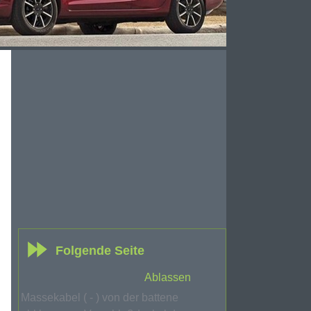
Folgende Seite
Ablassen
Massekabel ( - ) von der battene